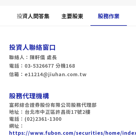
企業永續
明書
投資人問答集
主要股東
股務作業
人才招募
聯絡我們
投資人聯絡窗口
聯絡人：陳軒儀 處長
電話：
03-5326677
分機
168
信箱：
e11214@jiuhan.com.tw
股務代理機構
富邦綜合證券股份有限公司股務代理部
地址：台北市中正區許昌街
17
號
2
樓
電話：
(02)2361-1300
網址：
https://www.fubon.com/securities/home/inde