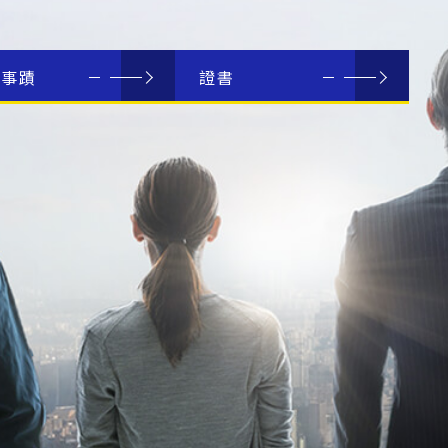
耀事蹟
證書