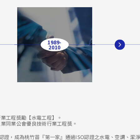
1989-
2010
2019年
資精選【中堅潛力企業獎】及【股東報酬十強獎】。
行業工程獎勵【水電工程】。
通過 BSI ISO 45001職業安全衛生管理認證。
全衛生優良工程金安獎】。
工業同業公會優良技術行業工程獎。
2018年
台中花博興建工程案榮獲【公共工程金質獎】
認證，成為桃竹苗『第一家』通過
ISO
認證之水電、空調、潔