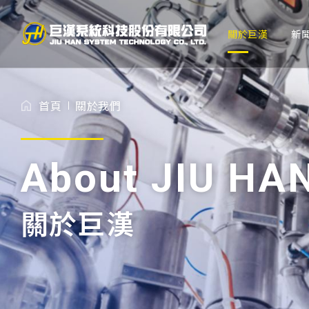
TW
EN
關於巨漢
新
關於巨漢
首頁
關於我們
新聞中心
服務項目
About JIU HA
工程實績
關於巨漢
BIM經驗
投資人專區