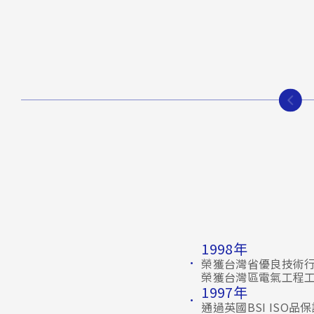
2025年
1998年
榮獲台灣董事會頒贈2025年外
榮獲台灣省優良技術
榮獲勞動部【114年推動職業安
榮獲台灣區電氣工程
1997年
2024年
通過英國
BSI ISO
品保