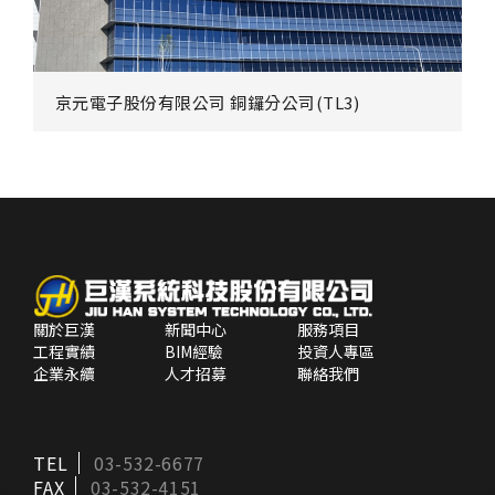
京元電子股份有限公司
力晶積成電子製造股份有限公司
力成科技
力成科技股份有限公司
竹科三廠
銅鑼分公司(TL3)
P10廠
P5廠、銅鑼廠
關於巨漢
新聞中心
服務項目
工程實績
BIM經驗
投資人專區
企業永續
人才招募
聯絡我們
TEL
03-532-6677
FAX
03-532-4151