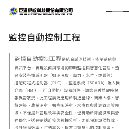
TW
EN
監控自動控制工程
關於巨漢
新聞中心
監控自動控制工程
是結合感測技術、控制系統與
服務項目
資訊平台，實現設備與環境的即時監控與智慧化管理。透
過安裝各類感測器（如溫濕度、壓力、水位、煙霧等），
搭配可程式控制器（PLC）、監控系統（SCADA）及人機
工程實績
介面（HMI），可自動執行設備啟停、調節參數並即時警
報異常狀況。此工程廣泛應用於製造產線、商業大樓、智
BIM經驗
慧建築、農業溫室、醫療潔淨室、水處理與能源管理等領
域，不僅提升管理效率與安全性，也有助於節能減碳與營
投資人專區
運優化。透過遠端監控與數據分析，更能預測設備故障、
提升維運效率，打造高效、穩定且智慧化的控制環境。