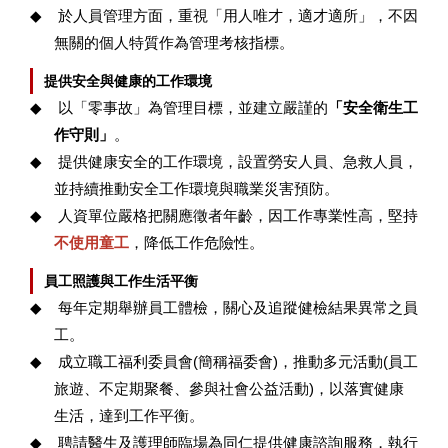
◆
於人員管理方面，重視「用人唯才，適才適所」，不因
無關的個人特質作為管理考核指標。
提供安全與健康的工作環境
◆
以「零事故」為管理目標，並建立嚴謹的
「安全衛生工
作守則」
。
◆
提供健康安全的工作環境，設置勞安人員、急救人員，
並持續推動安全工作環境與職業災害預防。
◆
人資單位嚴格把關應徵者年齡，因工作專業性高，堅持
不使用童工
，降低工作危險性。
員工照護與工作生活平衡
◆
每年定期舉辦員工體檢，關心及追蹤健檢結果異常之員
工。
◆
成立職工福利委員會
(
簡稱福委會
)
，推動多元活動
(
員工
旅遊、不定期聚餐、參與社會公益活動
)
，以落實健康
生活，達到工作平衡。
◆
聘請醫生及護理師臨場為同仁提供健康諮詢服務，執行