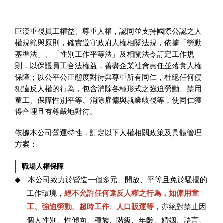
企業永續
巨漢重視員工權益、尊重人權，認同並支持國際公認之人
人才招募
權規範與原則，確實遵守政府人權相關法規，依據「勞動
基準法」、「性別工作平等法」及相關法令訂定工作規
聯絡我們
則，以保護員工合法權益，善盡企業社會責任並落實人權
保障；以公平公正態度對待與尊重所有同仁，杜絕任何侵
犯違反人權的行為，包含消除各種形式之強迫勞動、禁用
童工、保障性別平等、消除雇傭與就業歧視等，使同仁獲
得合理且有尊嚴地對待。
依據本公司營運特性，訂定以下人權相關政策及具體管理
方案：
職場人權保障
◆
本公司致力於營造一個多元、開放、平等且免於騷擾的
工作環境，
絕不允許任何違反人權之行為，如僱用童
工、強迫勞動、超時工作、人口販運等
，亦絕對禁止因
個人性別、性傾向、種族、階級、年齡、婚姻、語言、