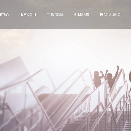
聞中心
服務項目
工程實績
BIM經驗
投資人專區