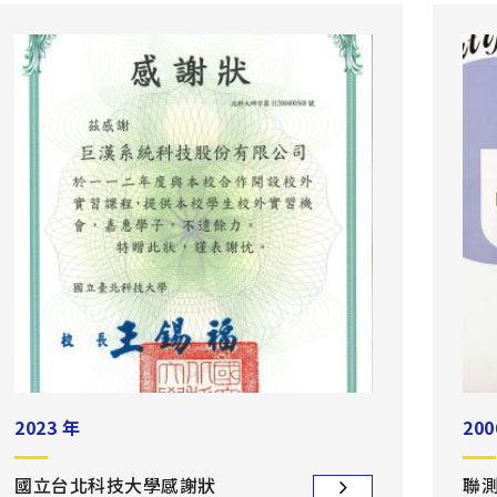
2023 年
200
國立台北科技大學感謝狀
聯